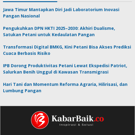
Jawa Timur Mantapkan Diri Jadi Laboratorium Inovasi
Pangan Nasional
Pengukuhkan DPN HKTI 2025–2030: Akhiri Dualisme,
Satukan Petani untuk Kedaulatan Pangan
Transformasi Digital BMKG, Kini Petani Bisa Akses Prediksi
Cuaca Berbasis Risiko
IPB Dorong Produktivitas Petani Lewat Ekspedisi Patriot,
Salurkan Benih Unggul di Kawasan Transmigrasi
Hari Tani dan Momentum Reforma Agraria, Hilirisasi, dan
Lumbung Pangan