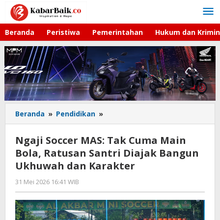
Lewati
ke
konten
Beranda
Peristiwa
Pemerintahan
Hukum dan Krimin
Beranda
»
Pendidikan
»
Ngaji
Soccer
MAS:
Ngaji Soccer MAS: Tak Cuma Main
Tak
Bola, Ratusan Santri Diajak Bangun
Cuma
Ukhuwah dan Karakter
Main
Bola,
31 Mei 2026 16:41 WIB
oleh
Ratusan
Hardy
Santri
Diajak
Bangun