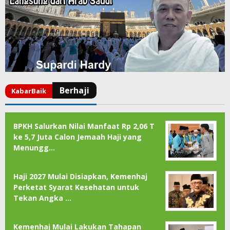
BPKH Salurkan Nilai Manfaat Rp 2,06 T
ke 5,7 Juta Calon Jemaah Haji yang
Menungg…
Haji 2027 Mulai Disiapkan, Kemenhaj
Perketat Syarat Kesehatan untuk
Tekan Angka …
Kemenhaj Mulai Lakukan Tahapan