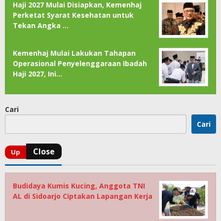
Haji 2027 Mulai Disiapkan, Kemenhaj
Perketat Syarat Kesehatan untuk
Tekan Angka …
Kemenhaj Mulai Lakukan Tahapan
Operasional Penyelenggaraan Ibadah
Haji 2027, Ini…
Cari
Cari
Budidaya Kumis Kucing, Anggota TNI
AL di Sidoarjo Ciptakan Lapangan Kerja