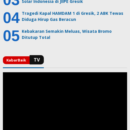
Solar Indonesia di JIIPE Gresik
Tragedi Kapal HAMDAM 1 di Gresik, 2 ABK Tewas
Diduga Hirup Gas Beracun
Kebakaran Semakin Meluas, Wisata Bromo
Ditutup Total