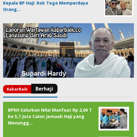
Kepala BP Haji: Kok Tega Memperdaya
Orang…
BPKH Salurkan Nilai Manfaat Rp 2,06 T
ke 5,7 Juta Calon Jemaah Haji yang
Menungg…