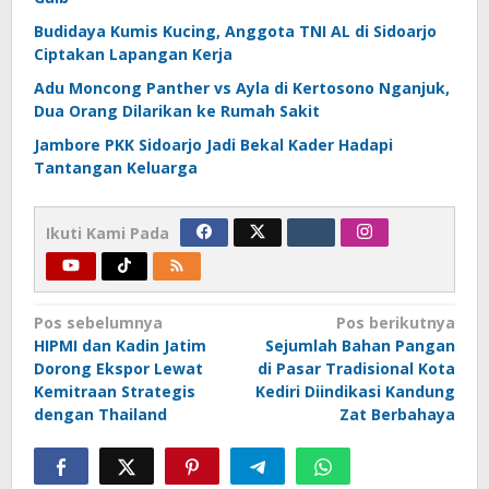
Budidaya Kumis Kucing, Anggota TNI AL di Sidoarjo
Ciptakan Lapangan Kerja
Adu Moncong Panther vs Ayla di Kertosono Nganjuk,
Dua Orang Dilarikan ke Rumah Sakit
Jambore PKK Sidoarjo Jadi Bekal Kader Hadapi
Tantangan Keluarga
Ikuti Kami Pada
Navigasi
Pos sebelumnya
Pos berikutnya
HIPMI dan Kadin Jatim
Sejumlah Bahan Pangan
pos
Dorong Ekspor Lewat
di Pasar Tradisional Kota
Kemitraan Strategis
Kediri Diindikasi Kandung
dengan Thailand
Zat Berbahaya