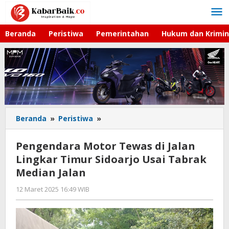
Lewati
ke
konten
Beranda
Peristiwa
Pemerintahan
Hukum dan Krimin
Beranda
»
Peristiwa
»
Pengendara
Motor
Tewas
Pengendara Motor Tewas di Jalan
di
Lingkar Timur Sidoarjo Usai Tabrak
Jalan
Median Jalan
Lingkar
Timur
12 Maret 2025 16:49 WIB
oleh
Sidoarjo
Gagah
Usai
Saputra
Tabrak
Median