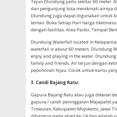
Tejun Dlundung yaitu sekitar 60 meter. A
dan pengunjung bisa menikmati airnya d
Dlundung juga dapat digunakan untuk 
teman. Buka Setiap Hari harga tiketmasu
dengan fasilitas: Area Parkir, Tempat Be
Dlundung Waterfall located in Ketapanram
waterfall is about 60 meters. Dlundung Wa
enjoy and playing in the water. Dlundung
family and friends. Air terjun dengan ketin
pepohonan hijau. Cocok untuk kamu yang 
3. Candi Bajang Ratu:
Gapura Bajang Ratu atau juga dikenal d
gapura / candi peninggalan Majapahit y
Trowulan, Kabupaten Mojokerto, Jawa Ti
dibangun pada abad ke-14 dan adalah s