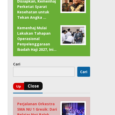
Disiapkan, Kemenhaj
Perketat Syarat
Kesehatan untuk
Tekan Angka …
Kemenhaj Mulai
Lakukan Tahapan
Operasional
Penyelenggaraan
Ibadah Haji 2027, Ini…
Cari
Cari
Perjalanan Orkestra
SMA NU 1 Gresik: Dari
Belajar Not Balok