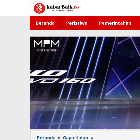
Lewati
ke
konten
Beranda
Peristiwa
Pemerintahan
Beranda
»
Gaya Hidup
»
Kaya