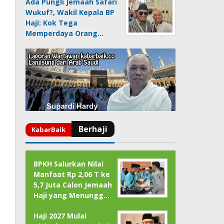
Ada Pungli Jemaah Safari
Wukuf?, Wakil Kepala BP
Haji: Kok Tega
Memperdaya Orang…
BPKH Salurkan Nilai
Manfaat Rp 2,06 T ke
5,7 Juta Calon Jemaah
Haji yang Menungg…
Haji 2027 Mulai