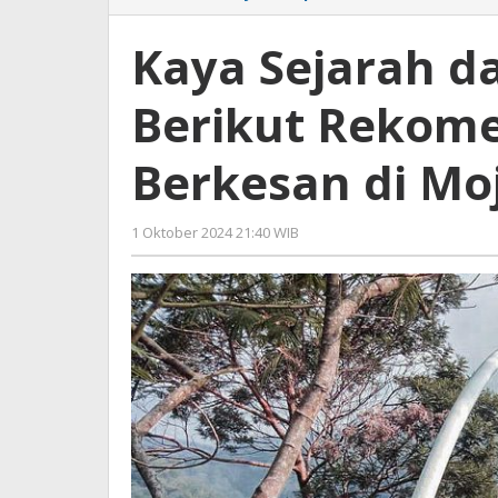
Sejarah
dan
Kaya Sejarah d
Kemolekan
Alam,
Berikut Rekome
Berikut
Rekomendasi
Wisata
Berkesan di Mo
Berkesan
di
Mojokerto
1 Oktober 2024 21:40 WIB
oleh
Lilis
Dewi