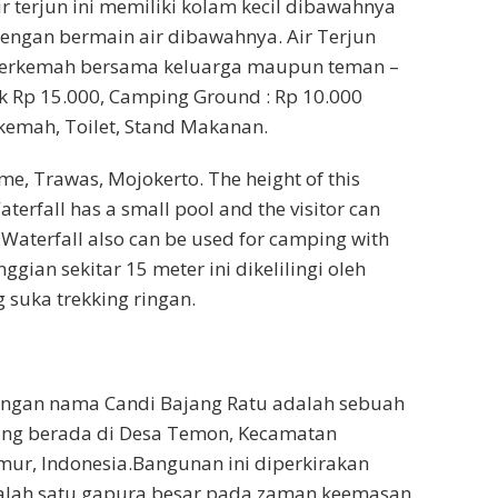
ir terjun ini memiliki kolam kecil dibawahnya
engan bermain air dibawahnya. Air Terjun
berkemah bersama keluarga maupun teman –
k Rp 15.000, Camping Ground : Rp 10.000
rkemah, Toilet, Stand Makanan.
e, Trawas, Mojokerto. The height of this
terfall has a small pool and the visitor can
 Waterfall also can be used for camping with
ggian sekitar 15 meter ini dikelilingi oleh
suka trekking ringan.
engan nama Candi Bajang Ratu adalah sebuah
ang berada di Desa Temon, Kecamatan
mur, Indonesia.Bangunan ini diperkirakan
alah satu gapura besar pada zaman keemasan