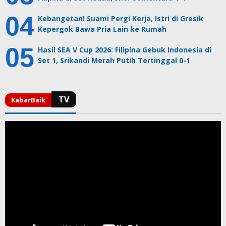
Kebangetan! Suami Pergi Kerja, Istri di Gresik
Kepergok Bawa Pria Lain ke Rumah
Hasil SEA V Cup 2026: Filipina Gebuk Indonesia di
Set 1, Srikandi Merah Putih Tertinggal 0-1