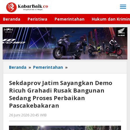
Lewati
ke
konten
Beranda
Peristiwa
Pemerintahan
Hukum dan Krimin
Beranda
»
Pemerintahan
»
Sekdaprov
Jatim
Sayangkan
Sekdaprov Jatim Sayangkan Demo
Demo
Ricuh Grahadi Rusak Bangunan
Ricuh
Sedang Proses Perbaikan
Grahadi
Rusak
Pascakebakaran
Bangunan
26 Juni 2026 20:45 WIB
oleh
Sedang
Imam
Proses
WD
Perbaikan