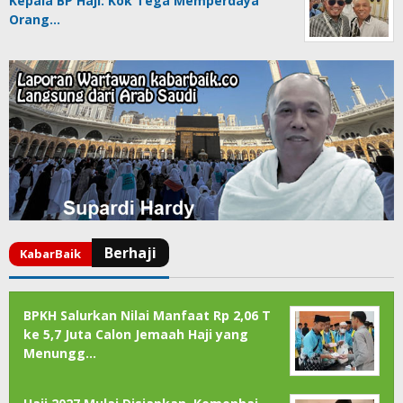
Kepala BP Haji: Kok Tega Memperdaya
Orang…
BPKH Salurkan Nilai Manfaat Rp 2,06 T
ke 5,7 Juta Calon Jemaah Haji yang
Menungg…