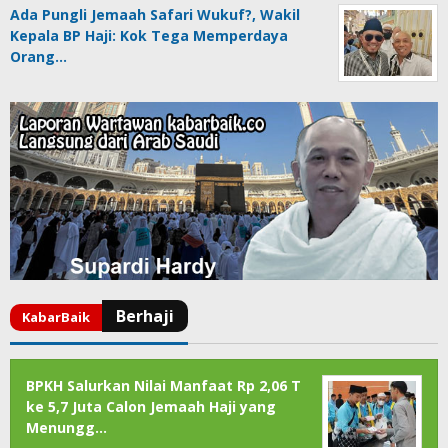
Ada Pungli Jemaah Safari Wukuf?, Wakil
Kepala BP Haji: Kok Tega Memperdaya
Orang…
BPKH Salurkan Nilai Manfaat Rp 2,06 T
ke 5,7 Juta Calon Jemaah Haji yang
Menungg…