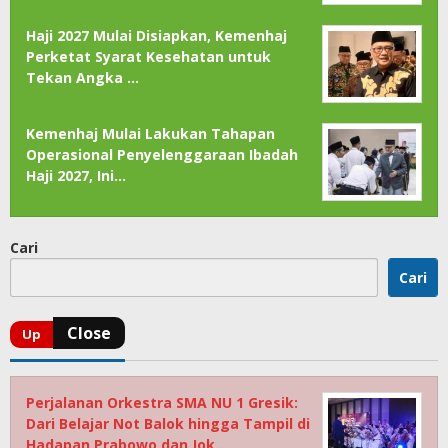
Haji 2027 Mulai Disiapkan, Kemenhaj
Perketat Syarat Kesehatan untuk
Tekan Angka …
Kemenhaj Mulai Lakukan Tahapan
Operasional Penyelenggaraan Ibadah
Haji 2027, Ini…
Cari
Cari
Perjalanan Orkestra SMA NU 1 Gresik:
Dari Belajar Not Balok hingga Tampil di
Hadapan Prabowo dan Jok…