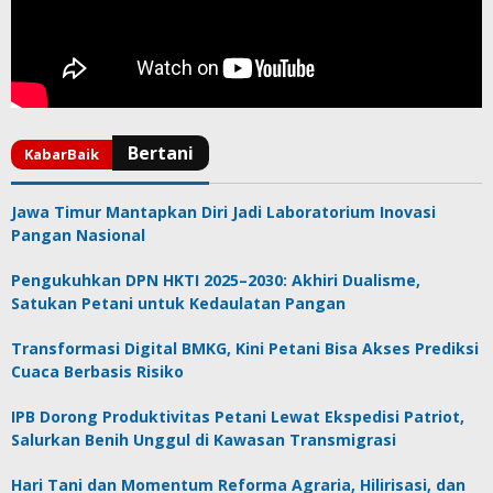
Jawa Timur Mantapkan Diri Jadi Laboratorium Inovasi
Pangan Nasional
Pengukuhkan DPN HKTI 2025–2030: Akhiri Dualisme,
Satukan Petani untuk Kedaulatan Pangan
Transformasi Digital BMKG, Kini Petani Bisa Akses Prediksi
Cuaca Berbasis Risiko
IPB Dorong Produktivitas Petani Lewat Ekspedisi Patriot,
Salurkan Benih Unggul di Kawasan Transmigrasi
Hari Tani dan Momentum Reforma Agraria, Hilirisasi, dan