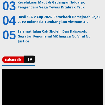
Kecelakaan Maut di Gedangan Sidoarjo,
Pengendara Vega Tewas Ditabrak Truk
Hasil SEA V Cup 2026: Comeback Bersejarah Sejak
2019! Indonesia Tumbangkan Vietnam 3-2
Selamat Jalan Cak Sholeh: Dari Kalisosok,
Gugatan Fenomenal MK hingga No Viral No
Justice