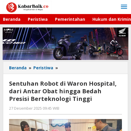
Lewati
ke
konten
Beranda
Peristiwa
Pemerintahan
Hukum dan Krimin
Beranda
»
Peristiwa
»
Sentuhan
Robot
di
Sentuhan Robot di Waron Hospital,
Waron
dari Antar Obat hingga Bedah
Hospital,
Presisi Berteknologi Tinggi
dari
Antar
27 Desember 2025 09:45 WIB
oleh
Obat
Gagah
hingga
Saputra
Bedah
Presisi