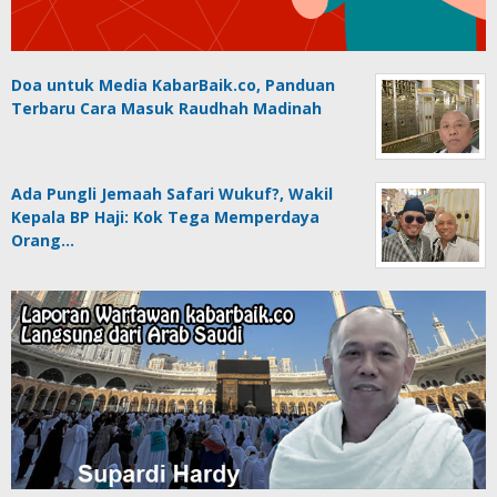
Doa untuk Media KabarBaik.co, Panduan
Terbaru Cara Masuk Raudhah Madinah
Ada Pungli Jemaah Safari Wukuf?, Wakil
Kepala BP Haji: Kok Tega Memperdaya
Orang…