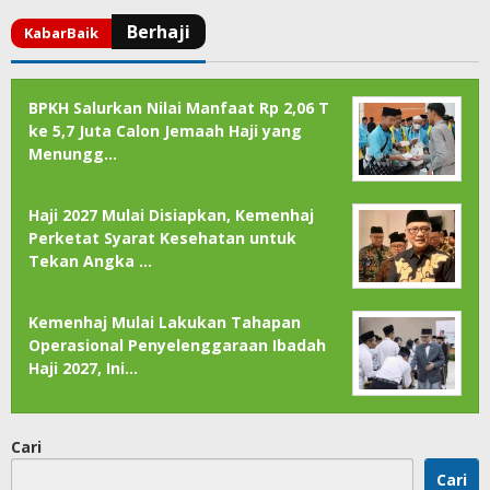
BPKH Salurkan Nilai Manfaat Rp 2,06 T
ke 5,7 Juta Calon Jemaah Haji yang
Menungg…
Haji 2027 Mulai Disiapkan, Kemenhaj
Perketat Syarat Kesehatan untuk
Tekan Angka …
Kemenhaj Mulai Lakukan Tahapan
Operasional Penyelenggaraan Ibadah
Haji 2027, Ini…
Cari
Cari