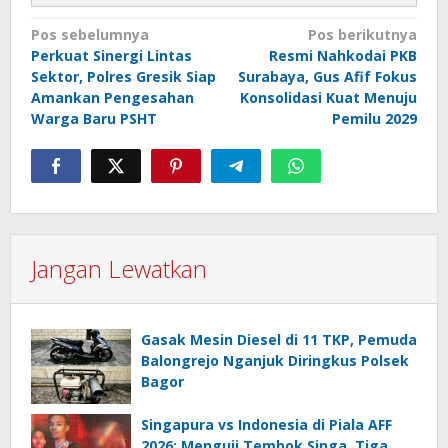
Navigasi
Pos sebelumnya
Pos berikutnya
Perkuat Sinergi Lintas
Resmi Nahkodai PKB
pos
Sektor, Polres Gresik Siap
Surabaya, Gus Afif Fokus
Amankan Pengesahan
Konsolidasi Kuat Menuju
Warga Baru PSHT
Pemilu 2029
Jangan Lewatkan
Gasak Mesin Diesel di 11 TKP, Pemuda
Balongrejo Nganjuk Diringkus Polsek
Bagor
Singapura vs Indonesia di Piala AFF
2026: Menguji Tembok Singa, Tiga