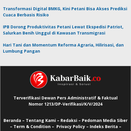
Transformasi Digital BMKG, Kini Petani Bisa Akses Prediksi
Cuaca Berbasis Risiko
IPB Dorong Produktivitas Petani Lewat Ekspedisi Patriot,
Salurkan Benih Unggul di Kawasan Transmigrasi
Hari Tani dan Momentum Reforma Agraria, Hilirisasi, dan
Lumbung Pangan
Terverifikasi Dewan Pers Administratif & Faktual
Nomor 1213/DP-Verifikasi/K/V/2024
Beranda
–
Tentang Kami –
Redaksi –
Pedoman Media Siber
–
Term & Condition –
Privacy Policy
–
Indeks Berita –