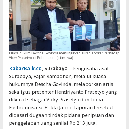
213
Juta
Kuasa hukum Descha Govinda menunjukkan surat laporan terhadap
Vicky Prasetyo di Polda Jatim (Istimewa)
KabarBaik.co
, Surabaya
– Pengusaha asal
Surabaya, Fajar Ramadhon, melalui kuasa
hukumnya Descha Govinda, melaporkan artis
sekaligus presenter Hendriyanto Prasetyo yang
dikenal sebagai Vicky Prasetyo dan Fiona
Fachrunnisa ke Polda Jatim. Laporan tersebut
didasari dugaan tindak pidana penipuan dan
penggelapan uang senilai Rp 213 juta.