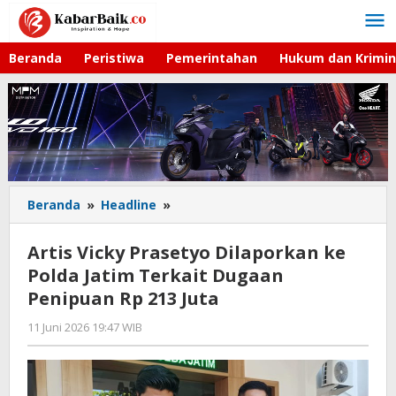
Lewati
ke
konten
Beranda
Peristiwa
Pemerintahan
Hukum dan Krimin
Beranda
»
Headline
»
Artis
Vicky
Prasetyo
Artis Vicky Prasetyo Dilaporkan ke
Dilaporkan
Polda Jatim Terkait Dugaan
ke
Penipuan Rp 213 Juta
Polda
Jatim
11 Juni 2026 19:47 WIB
oleh
Terkait
Imam
Dugaan
WD
Penipuan
Rp