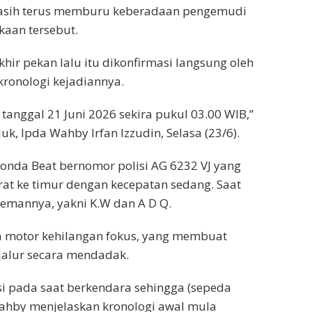
 masih terus memburu keberadaan pengemudi
kaan tersebut.
hir pekan lalu itu dikonfirmasi langsung oleh
kronologi kejadiannya.
 tanggal 21 Juni 2026 sekira pukul 03.00 WIB,”
k, Ipda Wahby Irfan Izzudin, Selasa (23/6).
onda Beat bernomor polisi AG 6232 VJ yang
rat ke timur dengan kecepatan sedang. Saat
emannya, yakni K.W dan A D Q.
a motor kehilangan fokus, yang membuat
jalur secara mendadak.
si pada saat berkendara sehingga (sepeda
Wahby menjelaskan kronologi awal mula