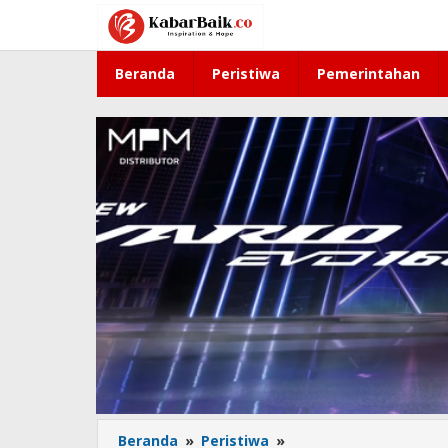
Lewati
ke
konten
Beranda
Peristiwa
Pemerintahan
Beranda
»
Peristiwa
»
Hoaks