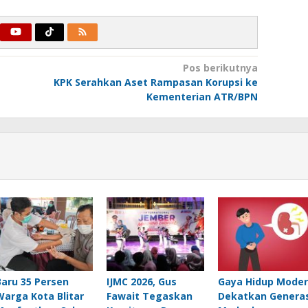
Pos berikutnya
KPK Serahkan Aset Rampasan Korupsi ke
Kementerian ATR/BPN
Baru 35 Persen
IJMC 2026, Gus
Gaya Hidup Mode
Warga Kota Blitar
Fawait Tegaskan
Dekatkan Generas