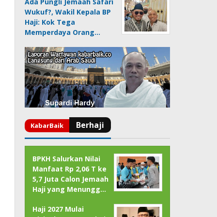
Ada Pungli Jemaah Safari
Wukuf?, Wakil Kepala BP
Haji: Kok Tega
Memperdaya Orang…
BPKH Salurkan Nilai
Manfaat Rp 2,06 T ke
5,7 Juta Calon Jemaah
Haji yang Menungg…
Haji 2027 Mulai