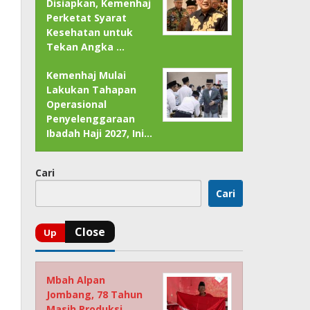
Disiapkan, Kemenhaj
Perketat Syarat
Kesehatan untuk
Tekan Angka …
Kemenhaj Mulai
Lakukan Tahapan
Operasional
Penyelenggaraan
Ibadah Haji 2027, Ini…
Cari
Cari
Mbah Alpan
Jombang, 78 Tahun
Masih Produksi