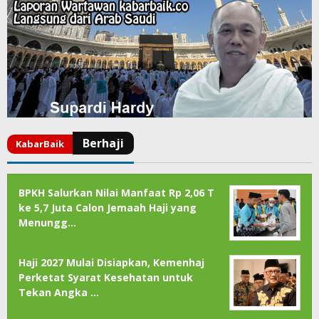
BPKH Salurkan Nilai Manfaat Rp 2,06 T
ke 5,7 Juta Calon Jemaah Haji yang
Menungg…
Haji 2027 Mulai Disiapkan, Kemenhaj
Perketat Syarat Kesehatan untuk
Tekan Angka …