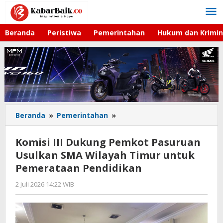
Lewati
ke
konten
Beranda
Peristiwa
Pemerintahan
Hukum dan Krimin
Beranda
»
Pemerintahan
»
Komisi
III
Dukung
Komisi III Dukung Pemkot Pasuruan
Pemkot
Usulkan SMA Wilayah Timur untuk
Pasuruan
Pemerataan Pendidikan
Usulkan
SMA
2 Juli 2026 14:22 WIB
oleh
Wilayah
Gagah
Timur
Saputra
untuk
Pemerataan