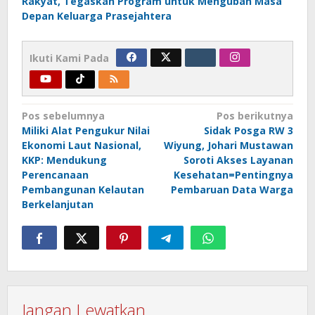
Rakyat, Tegaskan Program untuk Mengubah Masa
Depan Keluarga Prasejahtera
Ikuti Kami Pada
Navigasi
Pos sebelumnya
Pos berikutnya
Miliki Alat Pengukur Nilai
Sidak Posga RW 3
pos
Ekonomi Laut Nasional,
Wiyung, Johari Mustawan
KKP: Mendukung
Soroti Akses Layanan
Perencanaan
Kesehatan=Pentingnya
Pembangunan Kelautan
Pembaruan Data Warga
Berkelanjutan
Jangan Lewatkan