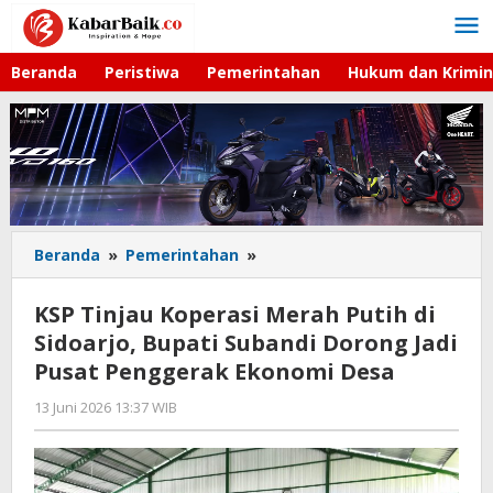
Lewati
ke
konten
Beranda
Peristiwa
Pemerintahan
Hukum dan Krimin
Beranda
»
Pemerintahan
»
KSP
Tinjau
Koperasi
KSP Tinjau Koperasi Merah Putih di
Merah
Sidoarjo, Bupati Subandi Dorong Jadi
Putih
Pusat Penggerak Ekonomi Desa
di
Sidoarjo,
13 Juni 2026 13:37 WIB
oleh
Bupati
Andika
Subandi
DP
Dorong
Jadi