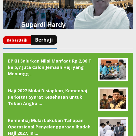
BPKH Salurkan Nilai Manfaat Rp 2,06 T
ke 5,7 Juta Calon Jemaah Haji yang
Menungg…
Haji 2027 Mulai Disiapkan, Kemenhaj
Perketat Syarat Kesehatan untuk
Tekan Angka …
Kemenhaj Mulai Lakukan Tahapan
Operasional Penyelenggaraan Ibadah
Haji 2027, Ini…