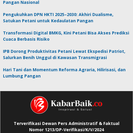
Pangan Nasional
Pengukuhkan DPN HKTI 2025–2030: Akhiri Dualisme,
Satukan Petani untuk Kedaulatan Pangan
Transformasi Digital BMKG, Kini Petani Bisa Akses Prediksi
Cuaca Berbasis Risiko
IPB Dorong Produktivitas Petani Lewat Ekspedisi Patriot,
Salurkan Benih Unggul di Kawasan Transmigrasi
Hari Tani dan Momentum Reforma Agraria, Hilirisasi, dan
Lumbung Pangan
Terverifikasi Dewan Pers Administratif & Faktual
Nomor 1213/DP-Verifikasi/K/V/2024