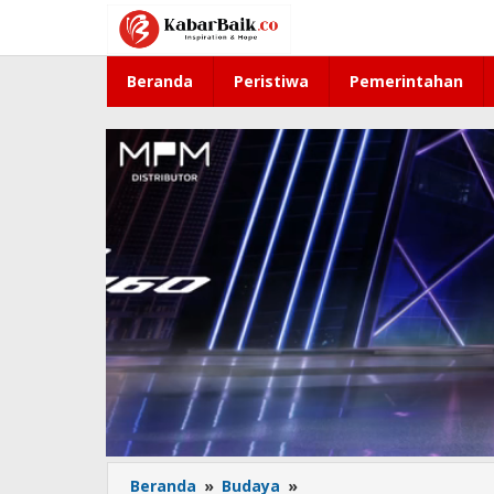
Lewati
ke
konten
Beranda
Peristiwa
Pemerintahan
Beranda
»
Budaya
»
Ngarak