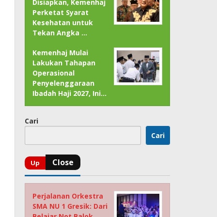
Disiapkan, Kemenhaj
Perketat Syarat
Kesehatan untuk
Tekan Angka …
Kemenhaj Mulai
Lakukan Tahapan
Operasional
Penyelenggaraan
Ibadah Haji 2027, Ini…
Cari
Cari
Perjalanan Orkestra
SMA NU 1 Gresik: Dari
Belajar Not Balok