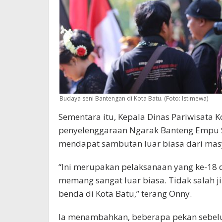
Budaya seni Bantengan di Kota Batu. (Foto: Istimewa)
Sementara itu, Kepala Dinas Pariwisata 
penyelenggaraan Ngarak Banteng Empu Su
mendapat sambutan luar biasa dari mas
“Ini merupakan pelaksanaan yang ke-18 
memang sangat luar biasa. Tidak salah 
benda di Kota Batu,” terang Onny.
Ia menambahkan, beberapa pekan sebel