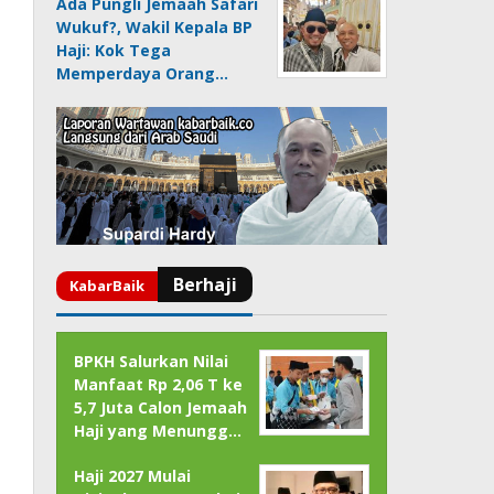
Ada Pungli Jemaah Safari
Wukuf?, Wakil Kepala BP
Haji: Kok Tega
Memperdaya Orang…
BPKH Salurkan Nilai
Manfaat Rp 2,06 T ke
5,7 Juta Calon Jemaah
Haji yang Menungg…
Haji 2027 Mulai