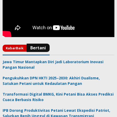
Jawa Timur Mantapkan Diri Jadi Laboratorium Inovasi
Pangan Nasional
Pengukuhkan DPN HKTI 2025–2030: Akhiri Dualisme,
Satukan Petani untuk Kedaulatan Pangan
Transformasi Digital BMKG, Kini Petani Bisa Akses Prediksi
Cuaca Berbasis Risiko
IPB Dorong Produktivitas Petani Lewat Ekspedisi Patriot,
Salurkan Benih Unggul di Kawasan Transmigrasi