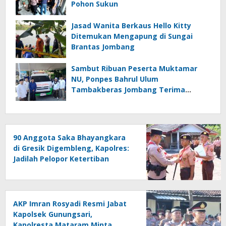
Pohon Sukun
Jasad Wanita Berkaus Hello Kitty
Ditemukan Mengapung di Sungai
Brantas Jombang
Sambut Ribuan Peserta Muktamar
NU, Ponpes Bahrul Ulum
Tambakberas Jombang Terima
Wakaf Dua Ambulans dari YANMU
90 Anggota Saka Bhayangkara
di Gresik Digembleng, Kapolres:
Jadilah Pelopor Ketertiban
AKP Imran Rosyadi Resmi Jabat
Kapolsek Gunungsari,
Kapolresta Mataram Minta