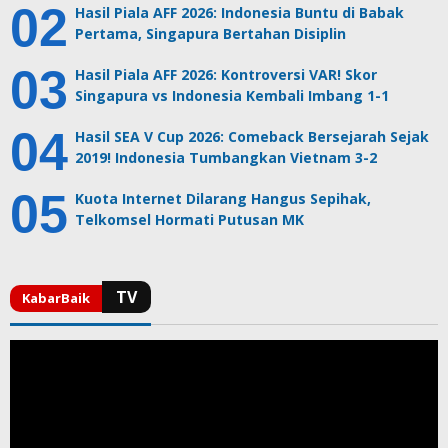
Hasil Piala AFF 2026: Indonesia Buntu di Babak
Pertama, Singapura Bertahan Disiplin
Hasil Piala AFF 2026: Kontroversi VAR! Skor
Singapura vs Indonesia Kembali Imbang 1-1
Hasil SEA V Cup 2026: Comeback Bersejarah Sejak
2019! Indonesia Tumbangkan Vietnam 3-2
Kuota Internet Dilarang Hangus Sepihak,
Telkomsel Hormati Putusan MK