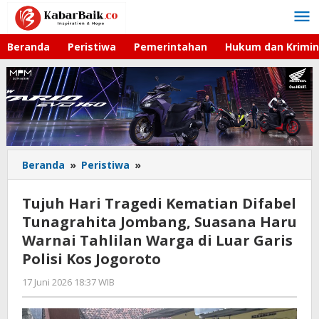
Lewati
ke
konten
Beranda
Peristiwa
Pemerintahan
Hukum dan Krimin
Beranda
»
Peristiwa
»
Tujuh
Hari
Tragedi
Tujuh Hari Tragedi Kematian Difabel
Kematian
Tunagrahita Jombang, Suasana Haru
Difabel
Warnai Tahlilan Warga di Luar Garis
Tunagrahita
Jombang,
Polisi Kos Jogoroto
Suasana
17 Juni 2026 18:37 WIB
oleh
Haru
Gagah
Warnai
Saputra
Tahlilan