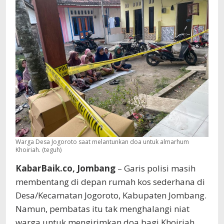
Warga
di
Luar
Garis
Polisi
Kos
Jogoroto
Warga Desa Jogoroto saat melantunkan doa untuk almarhum
Khoiriah. (teguh)
KabarBaik.co, Jombang
– Garis polisi masih
membentang di depan rumah kos sederhana di
Desa/Kecamatan Jogoroto, Kabupaten Jombang.
Namun, pembatas itu tak menghalangi niat
warga untuk mengirimkan doa bagi Khoiriah