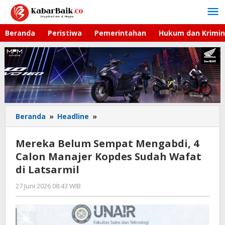
Lewati
ke
konten
Beranda
Peristiwa
Pemerintahan
Hukum dan Krimin
Beranda
»
Headline
»
Mereka
Belum
Sempat
Mereka Belum Sempat Mengabdi, 4
Mengabdi,
Calon Manajer Kopdes Sudah Wafat
4
di Latsarmil
Calon
Manajer
27 Juni 2026 08:43 WIB
oleh
Kopdes
Hardy
Sudah
Wafat
di