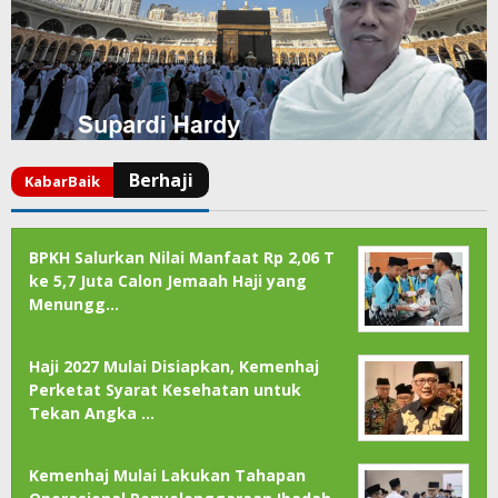
BPKH Salurkan Nilai Manfaat Rp 2,06 T
ke 5,7 Juta Calon Jemaah Haji yang
Menungg…
Haji 2027 Mulai Disiapkan, Kemenhaj
Perketat Syarat Kesehatan untuk
Tekan Angka …
Kemenhaj Mulai Lakukan Tahapan