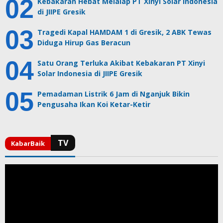
Kebakaran Hebat Melalap PT Xinyi Solar Indonesia
di JIIPE Gresik
Tragedi Kapal HAMDAM 1 di Gresik, 2 ABK Tewas
Diduga Hirup Gas Beracun
Satu Orang Terluka Akibat Kebakaran PT Xinyi
Solar Indonesia di JIIPE Gresik
Pemadaman Listrik 6 Jam di Nganjuk Bikin
Pengusaha Ikan Koi Ketar-Ketir