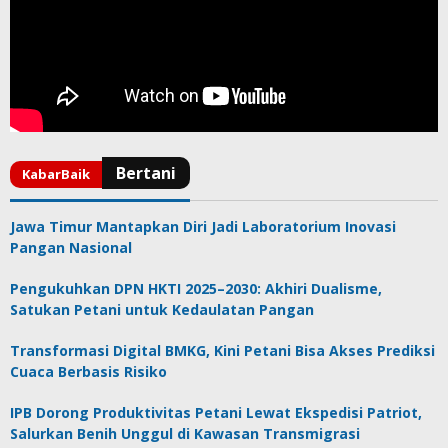
Jawa Timur Mantapkan Diri Jadi Laboratorium Inovasi
Pangan Nasional
Pengukuhkan DPN HKTI 2025–2030: Akhiri Dualisme,
Satukan Petani untuk Kedaulatan Pangan
Transformasi Digital BMKG, Kini Petani Bisa Akses Prediksi
Cuaca Berbasis Risiko
IPB Dorong Produktivitas Petani Lewat Ekspedisi Patriot,
Salurkan Benih Unggul di Kawasan Transmigrasi