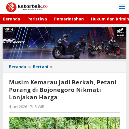
Lewati
ke
konten
Beranda
Peristiwa
Pemerintahan
Hukum dan Krimin
Beranda
»
Bertani
»
Musim
Kemarau
Jadi
Musim Kemarau Jadi Berkah, Petani
Berkah,
Porang di Bojonegoro Nikmati
Petani
Lonjakan Harga
Porang
di
4 Juni 2026 17:15 WIB
oleh
Bojonegoro
Imam
Nikmati
WD
Lonjakan
Harga