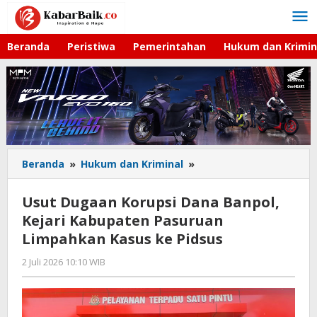
Lewati
ke
konten
Beranda
Peristiwa
Pemerintahan
Hukum dan Krimin
Beranda
»
Hukum dan Kriminal
»
Usut
Dugaan
Korupsi
Usut Dugaan Korupsi Dana Banpol,
Dana
Kejari Kabupaten Pasuruan
Banpol,
Limpahkan Kasus ke Pidsus
Kejari
Kabupaten
2 Juli 2026 10:10 WIB
oleh
Pasuruan
Gagah
Limpahkan
Saputra
Kasus
ke