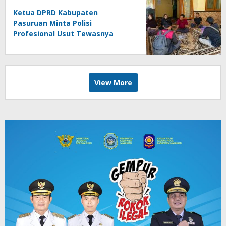
Ketua DPRD Kabupaten
Pasuruan Minta Polisi
Profesional Usut Tewasnya
Terduga Pelaku Pinjol saat
Penangkapan
View More