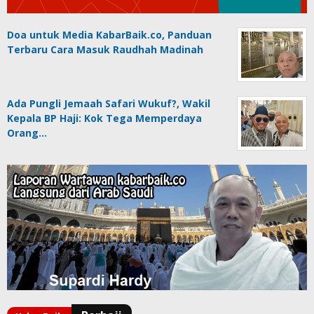
Doa untuk Media KabarBaik.co, Panduan
Terbaru Cara Masuk Raudhah Madinah
Ada Pungli Jemaah Safari Wukuf?, Wakil
Kepala BP Haji: Kok Tega Memperdaya
Orang…