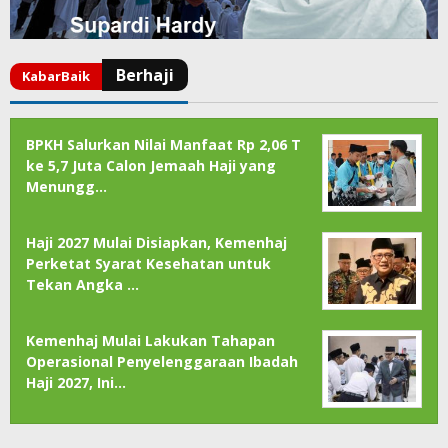
BPKH Salurkan Nilai Manfaat Rp 2,06 T
ke 5,7 Juta Calon Jemaah Haji yang
Menungg…
Haji 2027 Mulai Disiapkan, Kemenhaj
Perketat Syarat Kesehatan untuk
Tekan Angka …
Kemenhaj Mulai Lakukan Tahapan
Operasional Penyelenggaraan Ibadah
Haji 2027, Ini…