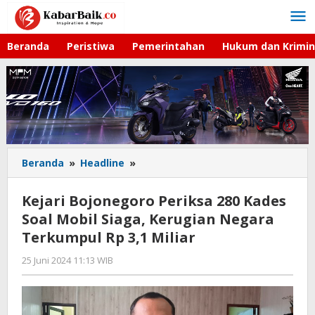
Lewati
ke
konten
Beranda
Peristiwa
Pemerintahan
Hukum dan Krimin
Beranda
»
Headline
»
Kejari
Bojonegoro
Periksa
Kejari Bojonegoro Periksa 280 Kades
280
Soal Mobil Siaga, Kerugian Negara
Kades
Terkumpul Rp 3,1 Miliar
Soal
Mobil
25 Juni 2024 11:13 WIB
oleh
Siaga,
Andika
Kerugian
DP
Negara
Terkumpul