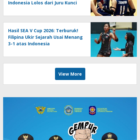
Indonesia Lolos dari Juru Kunci
Hasil SEA V Cup 2026: Terburuk!
Filipina Ukir Sejarah Usai Menang
3-1 atas Indonesia
View More