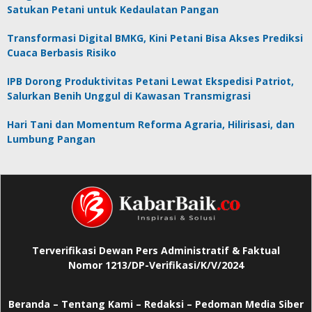
Satukan Petani untuk Kedaulatan Pangan
Transformasi Digital BMKG, Kini Petani Bisa Akses Prediksi
Cuaca Berbasis Risiko
IPB Dorong Produktivitas Petani Lewat Ekspedisi Patriot,
Salurkan Benih Unggul di Kawasan Transmigrasi
Hari Tani dan Momentum Reforma Agraria, Hilirisasi, dan
Lumbung Pangan
Terverifikasi Dewan Pers Administratif & Faktual
Nomor 1213/DP-Verifikasi/K/V/2024
Beranda
–
Tentang Kami –
Redaksi –
Pedoman Media Siber