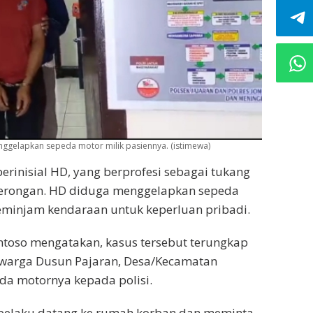
nggelapkan sepeda motor milik pasiennya. (istimewa)
berinisial HD, yang berprofesi sebagai tukang
eterongan. HD diduga menggelapkan sepeda
minjam kendaraan untuk keperluan pribadi.
ntoso mengatakan, kasus tersebut terungkap
 warga Dusun Pajaran, Desa/Kecamatan
da motornya kepada polisi.
t pelaku datang ke rumah korban dan meminta