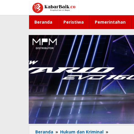
Lewati
ke
konten
Beranda
Peristiwa
Pemerintahan
Beranda
»
Hukum dan Kriminal
»
Pinjam