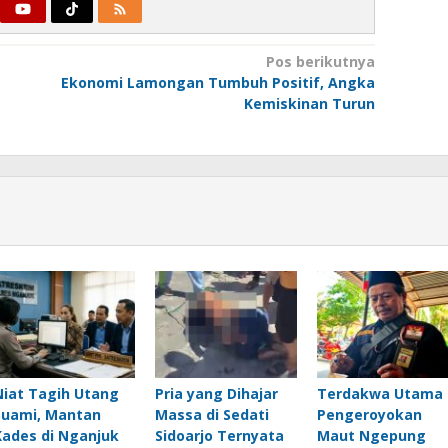
Pos berikutnya
Ekonomi Lamongan Tumbuh Positif, Angka
Kemiskinan Turun
Niat Tagih Utang
Pria yang Dihajar
Terdakwa Utama
Suami, Mantan
Massa di Sedati
Pengeroyokan
Kades di Nganjuk
Sidoarjo Ternyata
Maut Ngepung