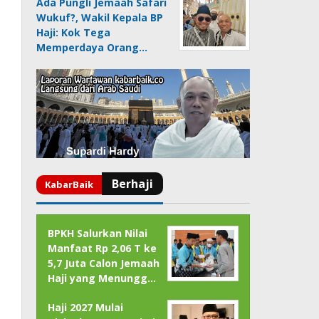
Ada Pungli Jemaah Safari
Wukuf?, Wakil Kepala BP
Haji: Kok Tega
Memperdaya Orang…
BPKH Salurkan Nilai
Manfaat Rp 2,06 T ke
5,7 Juta Calon Jemaah
Haji yang Menungg…
Haji 2027 Mulai