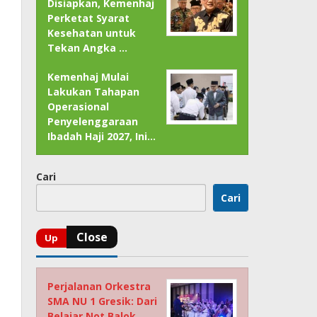
Disiapkan, Kemenhaj
Perketat Syarat
Kesehatan untuk
Tekan Angka …
Kemenhaj Mulai
Lakukan Tahapan
Operasional
Penyelenggaraan
Ibadah Haji 2027, Ini…
Cari
Cari
Perjalanan Orkestra
SMA NU 1 Gresik: Dari
Belajar Not Balok