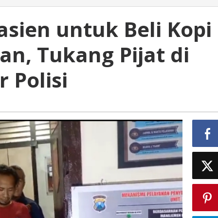
sien untuk Beli Kopi
n, Tukang Pijat di
,
 Polisi