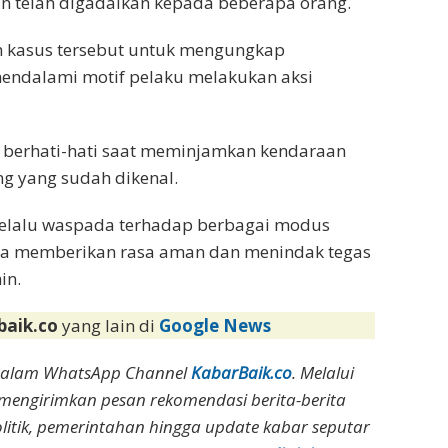
n telah digadaikan kepada beberapa orang.
n kasus tersebut untuk mengungkap
mendalami motif pelaku melakukan aksi
 berhati-hati saat meminjamkan kendaraan
ng yang sudah dikenal.
elalu waspada terhadap berbagai modus
aya memberikan rasa aman dan menindak tegas
in.
baik.co
yang lain di
Google News
dalam WhatsApp Channel
KabarBaik.co
. Melalui
 mengirimkan pesan rekomendasi berita-berita
olitik, pemerintahan hingga update kabar seputar