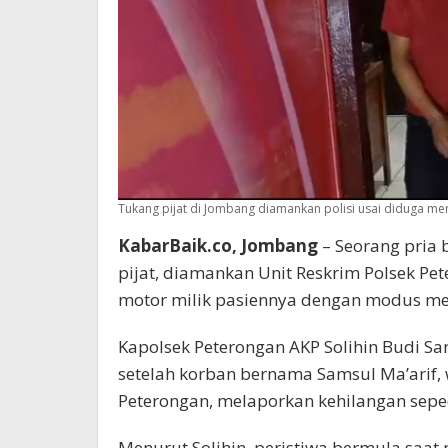
Tukang pijat di Jombang diamankan polisi usai diduga me
KabarBaik.co, Jombang
– Seorang pria 
pijat, diamankan Unit Reskrim Polsek P
motor milik pasiennya dengan modus me
Kapolsek Peterongan AKP Solihin Budi Sa
setelah korban bernama Samsul Ma’arif,
Peterongan, melaporkan kehilangan sepe
Menurut Solihin, peristiwa bermula saa