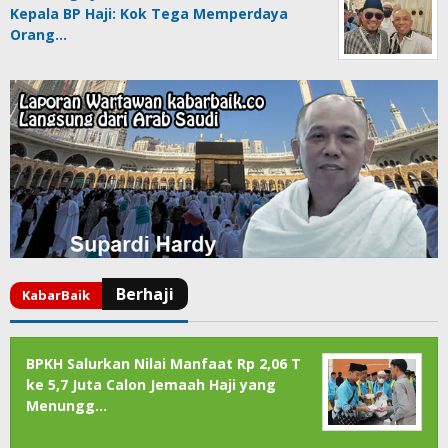
Kepala BP Haji: Kok Tega Memperdaya
Orang…
BPKH Salurkan Nilai Manfaat Rp 2,06 T
ke 5,7 Juta Calon Jemaah Haji yang
Menungg…