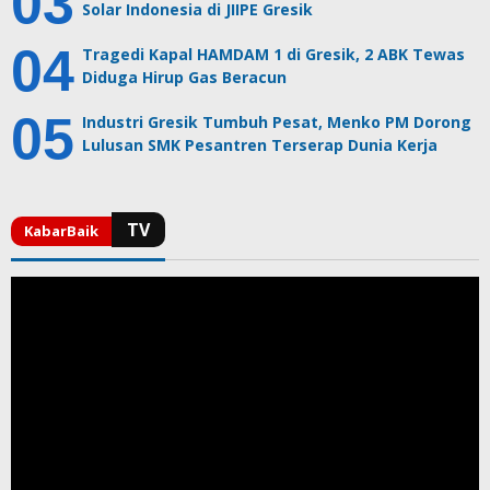
Solar Indonesia di JIIPE Gresik
Tragedi Kapal HAMDAM 1 di Gresik, 2 ABK Tewas
Diduga Hirup Gas Beracun
Industri Gresik Tumbuh Pesat, Menko PM Dorong
Lulusan SMK Pesantren Terserap Dunia Kerja