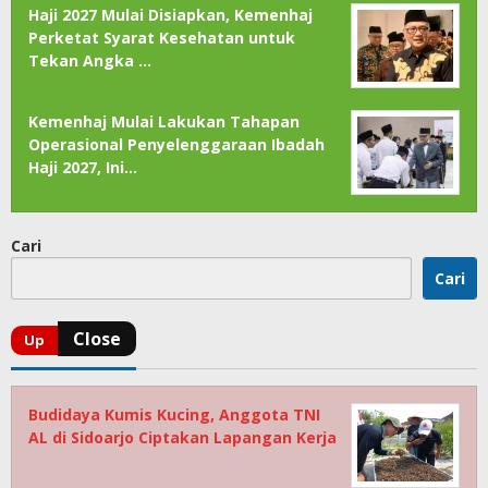
Haji 2027 Mulai Disiapkan, Kemenhaj
Perketat Syarat Kesehatan untuk
Tekan Angka …
Kemenhaj Mulai Lakukan Tahapan
Operasional Penyelenggaraan Ibadah
Haji 2027, Ini…
Cari
Cari
Budidaya Kumis Kucing, Anggota TNI
AL di Sidoarjo Ciptakan Lapangan Kerja