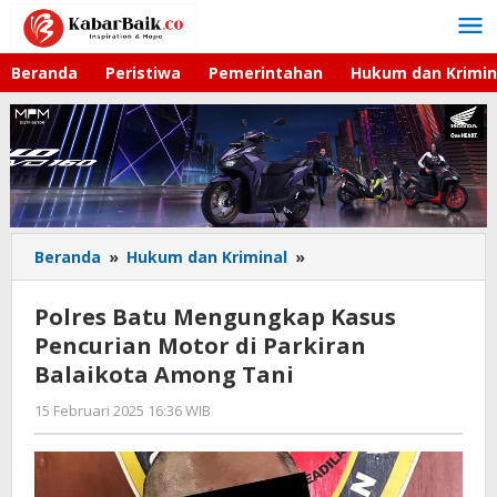
Lewati
ke
konten
Beranda
Peristiwa
Pemerintahan
Hukum dan Krimin
Beranda
»
Hukum dan Kriminal
»
Polres
Batu
Mengungkap
Polres Batu Mengungkap Kasus
Kasus
Pencurian Motor di Parkiran
Pencurian
Balaikota Among Tani
Motor
di
15 Februari 2025 16:36 WIB
oleh
Parkiran
Faisal
Balaikota
Among
Tani