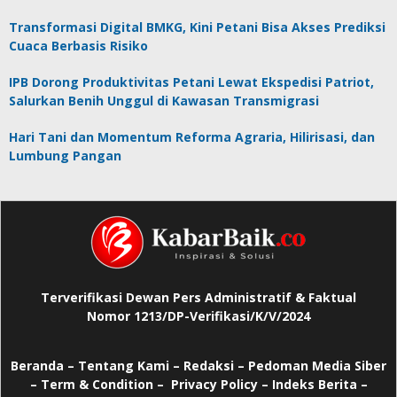
Transformasi Digital BMKG, Kini Petani Bisa Akses Prediksi
Cuaca Berbasis Risiko
IPB Dorong Produktivitas Petani Lewat Ekspedisi Patriot,
Salurkan Benih Unggul di Kawasan Transmigrasi
Hari Tani dan Momentum Reforma Agraria, Hilirisasi, dan
Lumbung Pangan
Terverifikasi Dewan Pers Administratif & Faktual
Nomor 1213/DP-Verifikasi/K/V/2024
Beranda
–
Tentang Kami –
Redaksi –
Pedoman Media Siber
–
Term & Condition –
Privacy Policy
–
Indeks Berita –