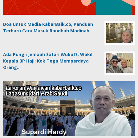
Doa untuk Media KabarBaik.co, Panduan
Terbaru Cara Masuk Raudhah Madinah
Ada Pungli Jemaah Safari Wukuf?, Wakil
Kepala BP Haji: Kok Tega Memperdaya
Orang…