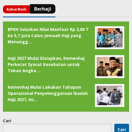
BPKH Salurkan Nilai Manfaat Rp 2,06 T
ke 5,7 Juta Calon Jemaah Haji yang
Menungg…
Haji 2027 Mulai Disiapkan, Kemenhaj
Perketat Syarat Kesehatan untuk
Tekan Angka …
Kemenhaj Mulai Lakukan Tahapan
Operasional Penyelenggaraan Ibadah
Haji 2027, Ini…
Cari
Cari