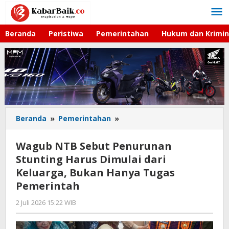
Lewati
ke
konten
Beranda
Peristiwa
Pemerintahan
Hukum dan Krimin
Beranda
»
Pemerintahan
»
Wagub
NTB
Sebut
Wagub NTB Sebut Penurunan
Penurunan
Stunting Harus Dimulai dari
Stunting
Keluarga, Bukan Hanya Tugas
Harus
Dimulai
Pemerintah
dari
2 Juli 2026 15:22 WIB
oleh
Keluarga,
Faisal
Bukan
Hanya