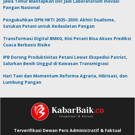
Jawa Timur Mantapkan Diri Jadi Laboratorium Inovasi
Pangan Nasional
Pengukuhkan DPN HKTI 2025–2030: Akhiri Dualisme,
Satukan Petani untuk Kedaulatan Pangan
Transformasi Digital BMKG, Kini Petani Bisa Akses Prediksi
Cuaca Berbasis Risiko
IPB Dorong Produktivitas Petani Lewat Ekspedisi Patriot,
Salurkan Benih Unggul di Kawasan Transmigrasi
Hari Tani dan Momentum Reforma Agraria, Hilirisasi, dan
Lumbung Pangan
Terverifikasi Dewan Pers Administratif & Faktual