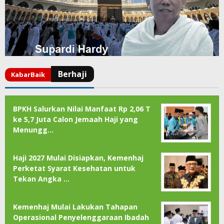
BPKH Salurkan Nilai Manfaat Rp 2,06 T
ke 5,7 Juta Calon Jemaah Haji yang
Menungg…
Haji 2027 Mulai Disiapkan, Kemenhaj
Perketat Syarat Kesehatan untuk
Tekan Angka …
Kemenhaj Mulai Lakukan Tahapan
Operasional Penyelenggaraan Ibadah