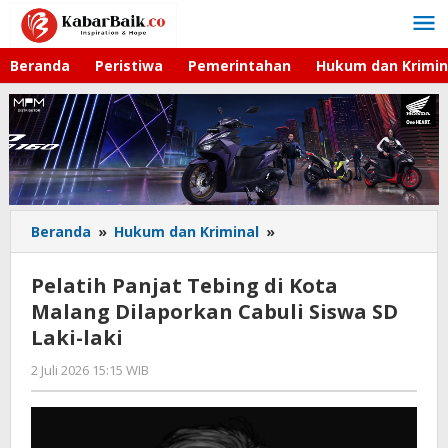
Lewati
ke
konten
Beranda
Peristiwa
Pemerintahan
Hukum dan Krimin
Beranda
»
Hukum dan Kriminal
»
Pelatih
Panjat
Tebing
Pelatih Panjat Tebing di Kota
di
Malang Dilaporkan Cabuli Siswa SD
Kota
Laki-laki
Malang
Dilaporkan
2 Juli 2026 15:15 WIB
oleh
Cabuli
Imam
Siswa
WD
SD
Laki-