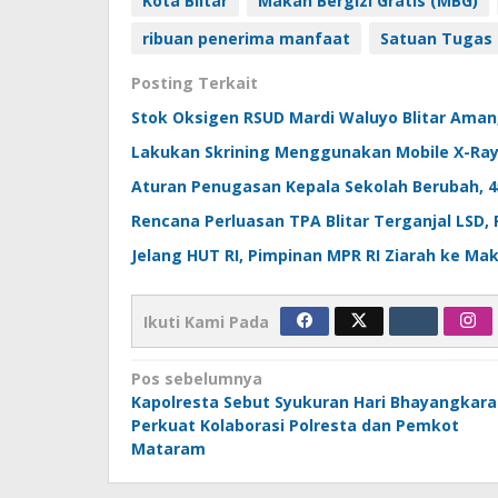
Kota Blitar
Makan Bergizi Gratis (MBG)
ribuan penerima manfaat
Satuan Tugas 
Posting Terkait
Stok Oksigen RSUD Mardi Waluyo Blitar Aman,
Lakukan Skrining Menggunakan Mobile X-Ray, 
Aturan Penugasan Kepala Sekolah Berubah, 45 
Rencana Perluasan TPA Blitar Terganjal LSD,
Jelang HUT RI, Pimpinan MPR RI Ziarah ke Mak
Ikuti Kami Pada
Navigasi
Pos sebelumnya
Kapolresta Sebut Syukuran Hari Bhayangkara
pos
Perkuat Kolaborasi Polresta dan Pemkot
Mataram