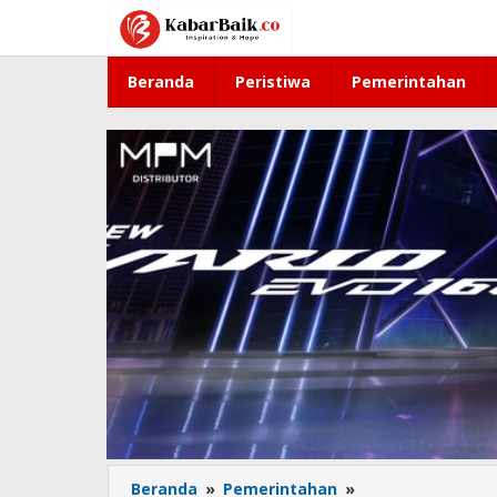
Lewati
ke
konten
Beranda
Peristiwa
Pemerintahan
Beranda
»
Pemerintahan
»
31