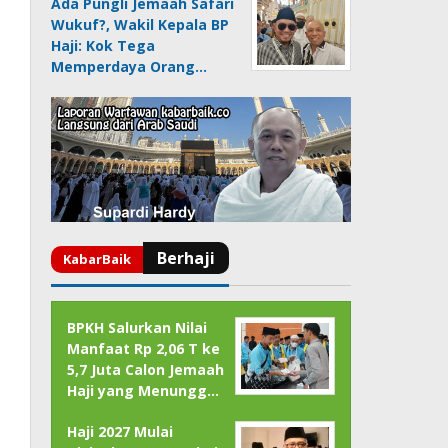
Ada Pungli Jemaah Safari
Wukuf?, Wakil Kepala BP
Haji: Kok Tega
Memperdaya Orang…
BPKH Salurkan Nilai
Manfaat Rp 2,06 T ke
5,7 Juta Calon Jemaah
Haji yang Menungg…
Haji 2027 Mulai