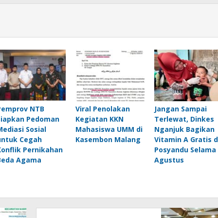
Pemprov NTB
Viral Penolakan
Jangan Sampai
Siapkan Pedoman
Kegiatan KKN
Terlewat, Dinkes
Mediasi Sosial
Mahasiswa UMM di
Nganjuk Bagikan
untuk Cegah
Kasembon Malang
Vitamin A Gratis d
Konflik Pernikahan
Posyandu Selama
Beda Agama
Agustus