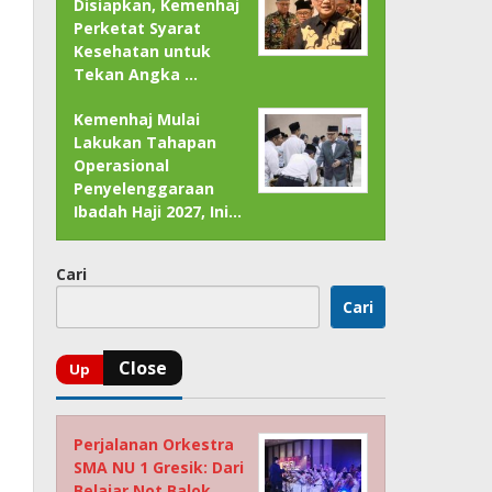
Disiapkan, Kemenhaj
Perketat Syarat
Kesehatan untuk
Tekan Angka …
Kemenhaj Mulai
Lakukan Tahapan
Operasional
Penyelenggaraan
Ibadah Haji 2027, Ini…
Cari
Cari
Perjalanan Orkestra
SMA NU 1 Gresik: Dari
Belajar Not Balok