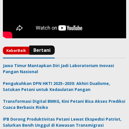
Jawa Timur Mantapkan Diri Jadi Laboratorium Inovasi
Pangan Nasional
Pengukuhkan DPN HKTI 2025–2030: Akhiri Dualisme,
Satukan Petani untuk Kedaulatan Pangan
Transformasi Digital BMKG, Kini Petani Bisa Akses Prediksi
Cuaca Berbasis Risiko
IPB Dorong Produktivitas Petani Lewat Ekspedisi Patriot,
Salurkan Benih Unggul di Kawasan Transmigrasi