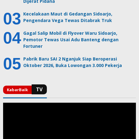
Dijerat Pidana
Kecelakaan Maut di Gedangan Sidoarjo,
Pengendara Vega Tewas Ditabrak Truk
Gagal Salip Mobil di Flyover Waru Sidoarjo,
Pemotor Tewas Usai Adu Banteng dengan
Fortuner
Pabrik Baru SAI 2 Nganjuk Siap Beroperasi
Oktober 2026, Buka Lowongan 3.000 Pekerja