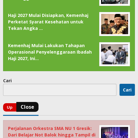
Haji 2027 Mulai Disiapkan, Kemenhaj
Perketat Syarat Kesehatan untuk
Tekan Angka …
Kemenhaj Mulai Lakukan Tahapan
Operasional Penyelenggaraan Ibadah
Haji 2027, Ini…
Cari
Cari
Perjalanan Orkestra SMA NU 1 Gresik:
Dari Belajar Not Balok hingga Tampil di