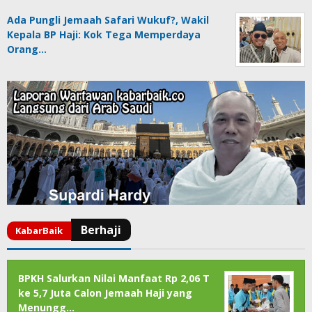
Ada Pungli Jemaah Safari Wukuf?, Wakil
Kepala BP Haji: Kok Tega Memperdaya
Orang…
BPKH Salurkan Nilai Manfaat Rp 2,06 T
ke 5,7 Juta Calon Jemaah Haji yang
Menungg…