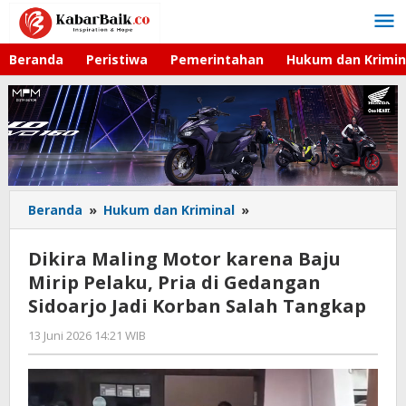
Lewati
ke
konten
Beranda
Peristiwa
Pemerintahan
Hukum dan Krimin
Beranda
»
Hukum dan Kriminal
»
Dikira
Maling
Motor
Dikira Maling Motor karena Baju
karena
Mirip Pelaku, Pria di Gedangan
Baju
Sidoarjo Jadi Korban Salah Tangkap
Mirip
Pelaku,
13 Juni 2026 14:21 WIB
oleh
Pria
Andika
di
DP
Gedangan
Sidoarjo