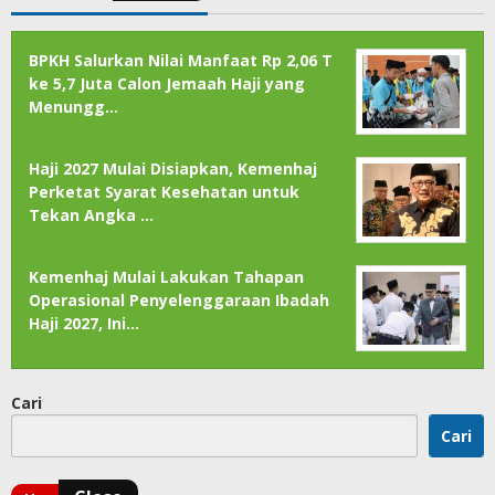
BPKH Salurkan Nilai Manfaat Rp 2,06 T
ke 5,7 Juta Calon Jemaah Haji yang
Menungg…
Haji 2027 Mulai Disiapkan, Kemenhaj
Perketat Syarat Kesehatan untuk
Tekan Angka …
Kemenhaj Mulai Lakukan Tahapan
Operasional Penyelenggaraan Ibadah
Haji 2027, Ini…
Cari
Cari