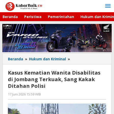
Lewati
ke
konten
Beranda
Peristiwa
Pemerintahan
Hukum dan Krimin
Beranda
»
Hukum dan Kriminal
»
Kasus
Kematian
Wanita
Kasus Kematian Wanita Disabilitas
Disabilitas
di Jombang Terkuak, Sang Kakak
di
Ditahan Polisi
Jombang
Terkuak,
17 Juni 2026 15:59 WIB
oleh
Sang
Gagah
Kakak
Saputra
Ditahan
Polisi