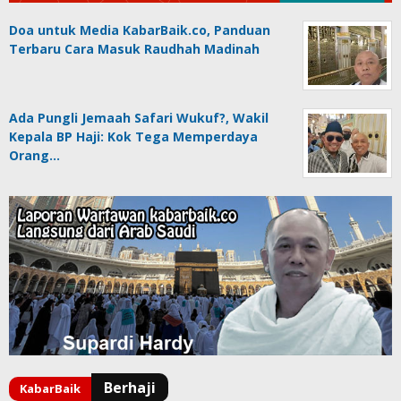
Doa untuk Media KabarBaik.co, Panduan
Terbaru Cara Masuk Raudhah Madinah
Ada Pungli Jemaah Safari Wukuf?, Wakil
Kepala BP Haji: Kok Tega Memperdaya
Orang…