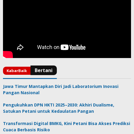
Jawa Timur Mantapkan Diri Jadi Laboratorium Inovasi
Pangan Nasional
Pengukuhkan DPN HKTI 2025–2030: Akhiri Dualisme,
Satukan Petani untuk Kedaulatan Pangan
Transformasi Digital BMKG, Kini Petani Bisa Akses Prediksi
Cuaca Berbasis Risiko