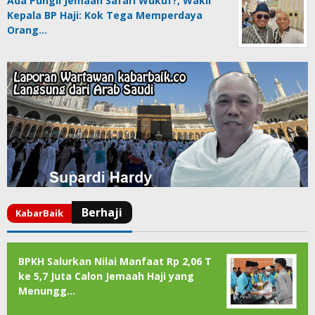
Ada Pungli Jemaah Safari Wukuf?, Wakil
Kepala BP Haji: Kok Tega Memperdaya
Orang…
BPKH Salurkan Nilai Manfaat Rp 2,06 T
ke 5,7 Juta Calon Jemaah Haji yang
Menungg…