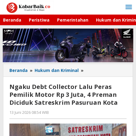
Lewati
ke
konten
Beranda
Peristiwa
Pemerintahan
Hukum dan Krimin
Beranda
»
Hukum dan Kriminal
»
Ngaku
Debt
Collector
Ngaku Debt Collector Lalu Peras
Lalu
Pemilik Motor Rp 3 Juta, 4 Preman
Peras
Diciduk Satreskrim Pasuruan Kota
Pemilik
Motor
13 Juni 2026 08:54 WIB
oleh
Rp
Gagah
3
Saputra
Juta,
4