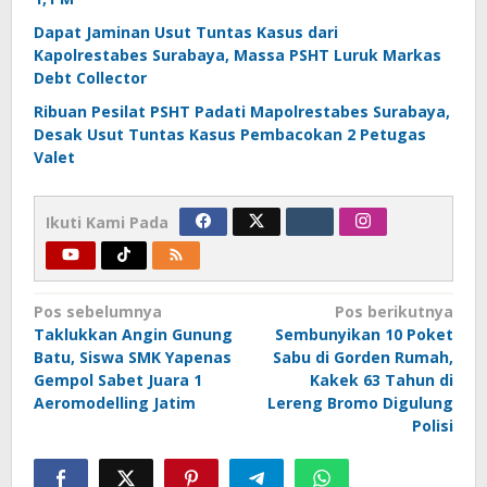
Dapat Jaminan Usut Tuntas Kasus dari
Kapolrestabes Surabaya, Massa PSHT Luruk Markas
Debt Collector
Ribuan Pesilat PSHT Padati Mapolrestabes Surabaya,
Desak Usut Tuntas Kasus Pembacokan 2 Petugas
Valet
Ikuti Kami Pada
Navigasi
Pos sebelumnya
Pos berikutnya
Taklukkan Angin Gunung
Sembunyikan 10 Poket
pos
Batu, Siswa SMK Yapenas
Sabu di Gorden Rumah,
Gempol Sabet Juara 1
Kakek 63 Tahun di
Aeromodelling Jatim
Lereng Bromo Digulung
Polisi