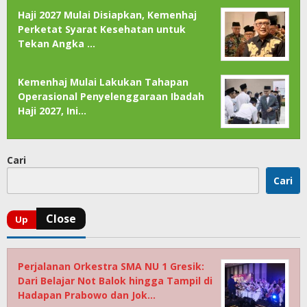
Haji 2027 Mulai Disiapkan, Kemenhaj
Perketat Syarat Kesehatan untuk
Tekan Angka …
Kemenhaj Mulai Lakukan Tahapan
Operasional Penyelenggaraan Ibadah
Haji 2027, Ini…
Cari
Cari
Perjalanan Orkestra SMA NU 1 Gresik:
Dari Belajar Not Balok hingga Tampil di
Hadapan Prabowo dan Jok…