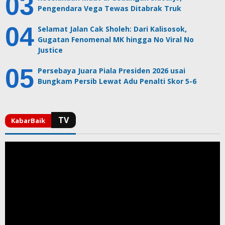
Pengendara Vega Tewas Ditabrak Truk
Selamat Jalan Cak Sholeh: Dari Kalisosok,
Gugatan Fenomenal MK hingga No Viral No
Justice
Persebaya Juara Piala Presiden 2026 usai
Bungkam Persib Lewat Adu Penalti Skor 5-6