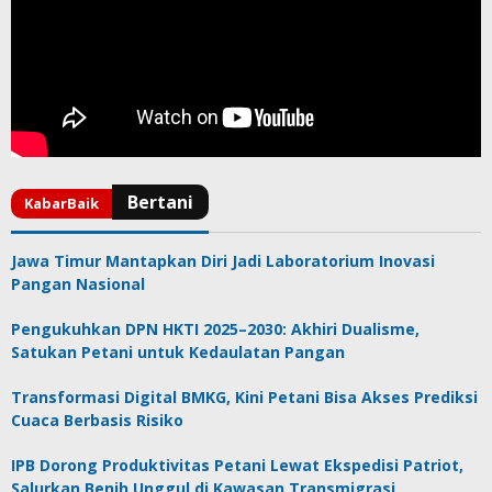
Jawa Timur Mantapkan Diri Jadi Laboratorium Inovasi
Pangan Nasional
Pengukuhkan DPN HKTI 2025–2030: Akhiri Dualisme,
Satukan Petani untuk Kedaulatan Pangan
Transformasi Digital BMKG, Kini Petani Bisa Akses Prediksi
Cuaca Berbasis Risiko
IPB Dorong Produktivitas Petani Lewat Ekspedisi Patriot,
Salurkan Benih Unggul di Kawasan Transmigrasi