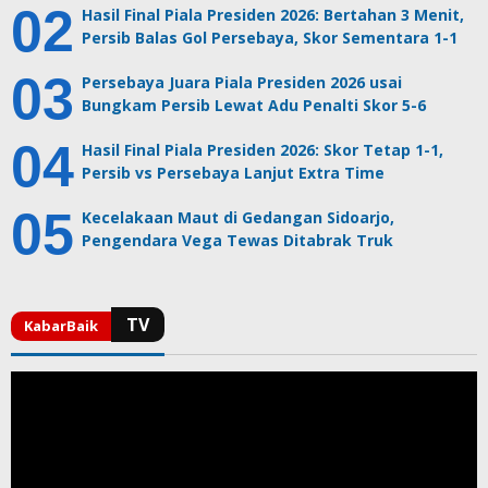
Hasil Final Piala Presiden 2026: Bertahan 3 Menit,
Persib Balas Gol Persebaya, Skor Sementara 1-1
Persebaya Juara Piala Presiden 2026 usai
Bungkam Persib Lewat Adu Penalti Skor 5-6
Hasil Final Piala Presiden 2026: Skor Tetap 1-1,
Persib vs Persebaya Lanjut Extra Time
Kecelakaan Maut di Gedangan Sidoarjo,
Pengendara Vega Tewas Ditabrak Truk