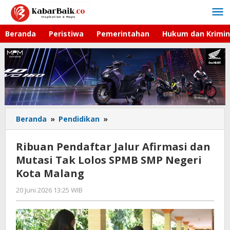
Lewati
ke
konten
Beranda
Peristiwa
Pemerintahan
Hukum dan Krimin
Beranda
»
Pendidikan
»
Ribuan
Pendaftar
Jalur
Ribuan Pendaftar Jalur Afirmasi dan
Afirmasi
Mutasi Tak Lolos SPMB SMP Negeri
dan
Kota Malang
Mutasi
Tak
20 Juni 2026 13:25 WIB
oleh
Lolos
Imam
SPMB
WD
SMP
Negeri