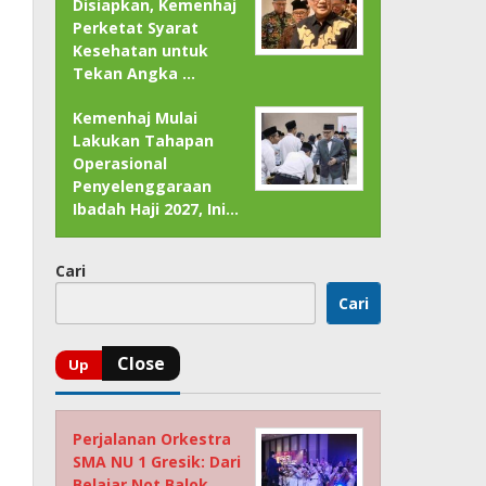
Disiapkan, Kemenhaj
Perketat Syarat
Kesehatan untuk
Tekan Angka …
Kemenhaj Mulai
Lakukan Tahapan
Operasional
Penyelenggaraan
Ibadah Haji 2027, Ini…
Cari
Cari
Perjalanan Orkestra
SMA NU 1 Gresik: Dari
Belajar Not Balok