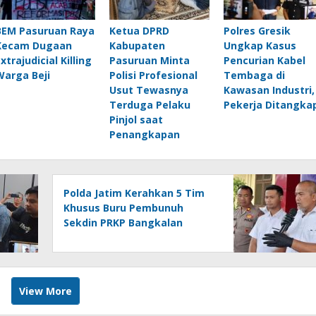
BEM Pasuruan Raya
Ketua DPRD
Polres Gresik
Kecam Dugaan
Kabupaten
Ungkap Kasus
xtrajudicial Killing
Pasuruan Minta
Pencurian Kabel
Warga Beji
Polisi Profesional
Tembaga di
Usut Tewasnya
Kawasan Industri,
Terduga Pelaku
Pekerja Ditangka
Pinjol saat
Penangkapan
Polda Jatim Kerahkan 5 Tim
Khusus Buru Pembunuh
Sekdin PRKP Bangkalan
hingga ke Luar Jawa
View More