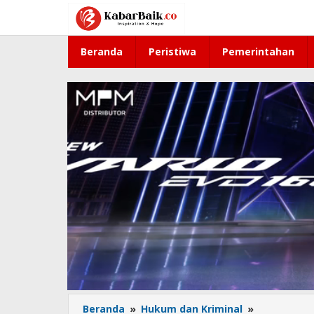
Lewati
ke
konten
Beranda
Peristiwa
Pemerintahan
Beranda
»
Hukum dan Kriminal
»
Kejari