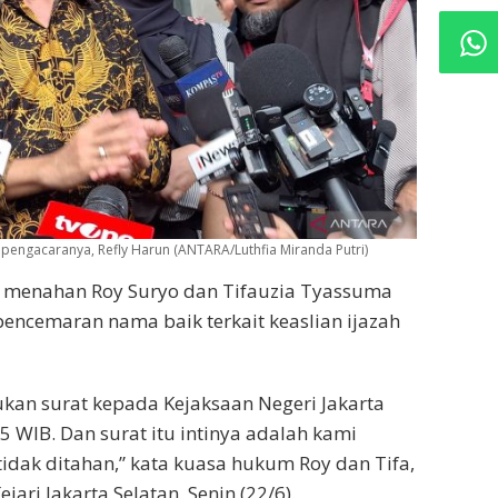
 pengacaranya, Refly Harun (ANTARA/Luthfia Miranda Putri)
ak menahan Roy Suryo dan Tifauzia Tyassuma
 pencemaran nama baik terkait keaslian ijazah
kan surat kepada Kejaksaan Negeri Jakarta
5 WIB. Dan surat itu intinya adalah kami
ak ditahan,” kata kuasa hukum Roy dan Tifa,
ari Jakarta Selatan, Senin (22/6).