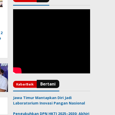
 2
p
Jawa Timur Mantapkan Diri Jadi
Laboratorium Inovasi Pangan Nasional
Pengukuhkan DPN HKTI 2025–2030: Akhiri