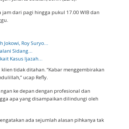
jam dari pagi hingga pukul 17.00 WIB dan
ggu.
h Jokowi, Roy Suryo…
Jalani Sidang…
kait Kasus Ijazah…
g klien tidak ditahan. “Kabar menggembirakan
ulillah,” ucap Refly.
angan ke depan dengan profesional dan
ga apa yang disampaikan dilindungi oleh
mengatakan ada sejumlah alasan pihkanya tak