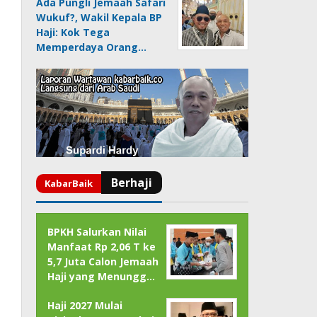
Ada Pungli Jemaah Safari
Wukuf?, Wakil Kepala BP
Haji: Kok Tega
Memperdaya Orang…
BPKH Salurkan Nilai
Manfaat Rp 2,06 T ke
5,7 Juta Calon Jemaah
Haji yang Menungg…
Haji 2027 Mulai