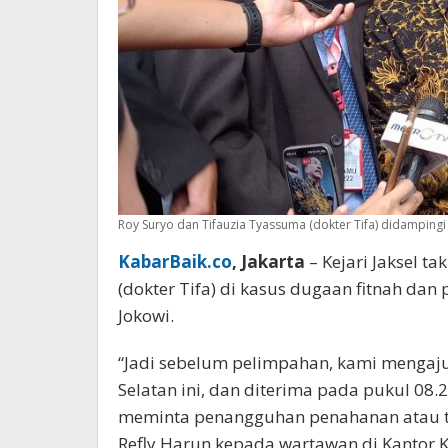
Roy Suryo dan Tifauzia Tyassuma (dokter Tifa) didampingi
KabarBaik.co
, Jakarta
– Kejari Jaksel t
(dokter Tifa) di kasus dugaan fitnah dan
Jokowi.
“Jadi sebelum pelimpahan, kami mengaju
Selatan ini, dan diterima pada pukul 08.2
meminta penangguhan penahanan atau tid
Refly Harun kepada wartawan di Kantor Kej